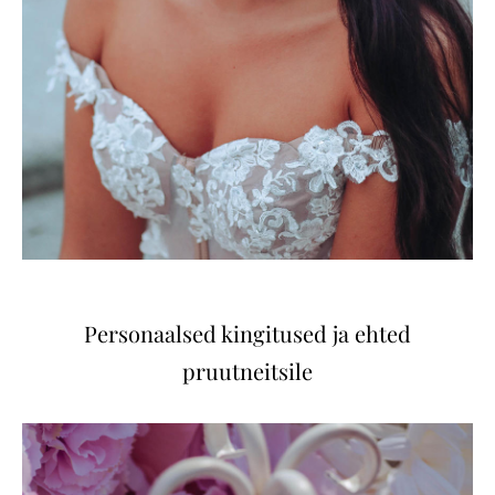
Personaalsed kingitused ja ehted
pruutneitsile