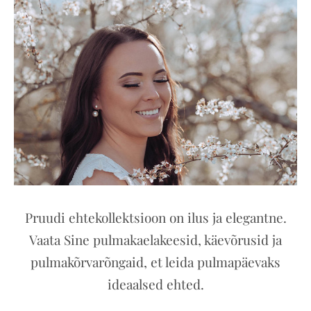
Pruudi ehtekollektsioon on ilus ja elegantne.
Vaata Sine pulmakaelakeesid, käevõrusid ja
pulmakõrvarõngaid, et leida pulmapäevaks
ideaalsed ehted.