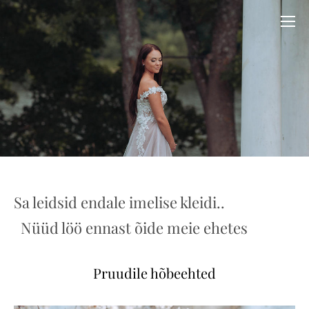
Sa leidsid endale imelise kleidi..
Nüüd löö ennast õide meie ehetes
Pruudile hõbeehted