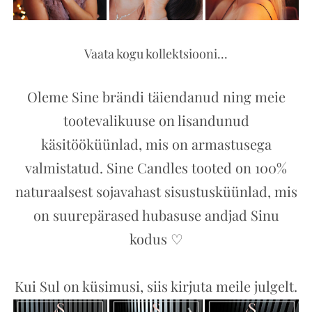
Vaata kogu kollektsiooni...
Oleme Sine brändi täiendanud ning meie
tootevalikuuse on lisandunud
käsitööküünlad, mis on armastusega
valmistatud. Sine Candles tooted on 100%
naturaalsest sojavahast sisustusküünlad, mis
on suurepärased hubasuse andjad Sinu
kodus ♡
Kui Sul on küsimusi, siis kirjuta meile julgelt.