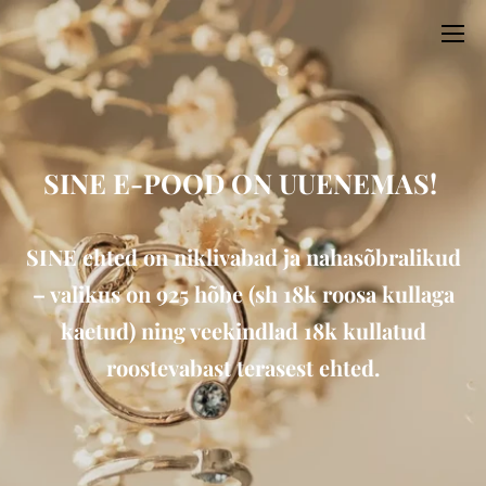
SINE E-POOD ON UUENEMAS!
SINE ehted on niklivabad ja nahasõbralikud
– valikus on 925 hõbe (sh 18k roosa kullaga
kaetud) ning veekindlad 18k kullatud
roostevabast terasest ehted.