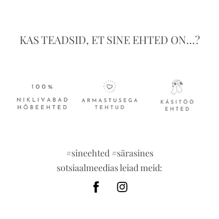
KAS TEADSID, ET SINE EHTED ON...?
#sineehted #särasines
sotsiaalmeedias leiad meid: